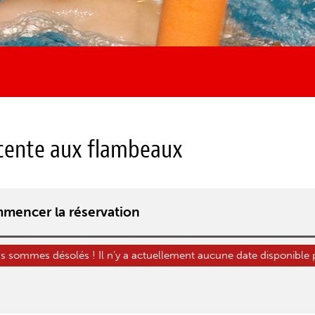
cente aux flambeaux
mencer la réservation
 sommes désolés ! Il n'y a actuellement aucune date disponible pou