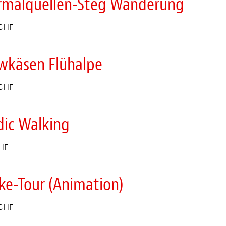
rmalquellen-Steg Wanderung
CHF
wkäsen Flühalpe
CHF
dic Walking
HF
ke-Tour (Animation)
CHF