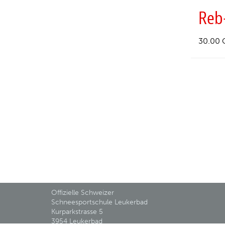
Reb
30.00 
Offizielle Schweizer
Schneesportschule Leukerbad
Kurparkstrasse 5
3954 Leukerbad