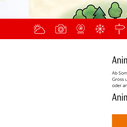
Ani
Ab Som
Gross u
oder an
Ani