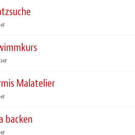
atzsuche
HF
wimmkurs
CHF
mis Malatelier
HF
za backen
HF