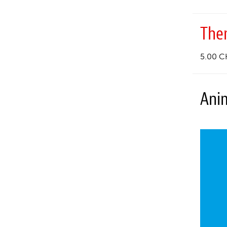
The
5.00 C
Ani