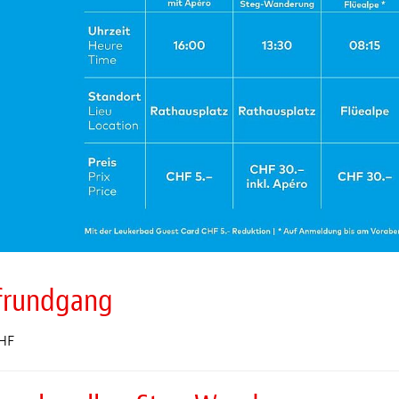
frundgang
HF