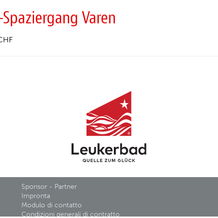
-Spaziergang Varen
CHF
Sponsor - Partner
Impronta
Modulo di contatto
Condizioni generali di contratto